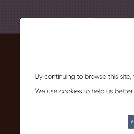
La Traviata / Verdi
Les Chorégies d
SATURDAY, JULY 4 / 9:30 PM
pour les mobilit
By continuing to browse this site
We use cookies to help us bette
Les Chorégies d'Orange s’engagent en faveu
l’accès aux spectacles grâce à une platefo
circulation de trains spéciaux, mis en place 
de représentation.
A