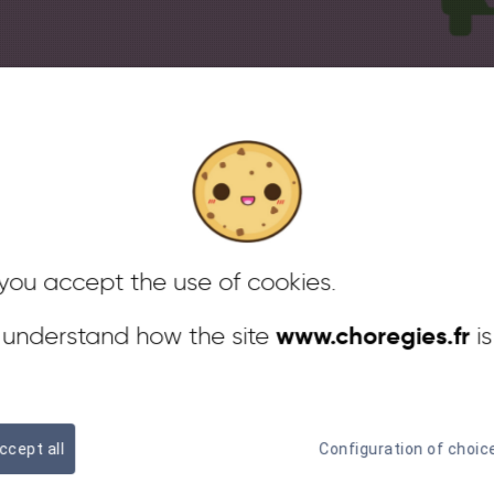
BACK
Philippe Katerine Symphonique / Aux Anges
'Orange optent
TUESDAY, JULY 7 / 9:30 PM
és douces !
, you accept the use of cookies.
www.choregies.fr
r understand how the site
is
r des mobilités douces en facilitant
rme de covoiturage et à la mise en
par la Région Sud et le COFEES, les soirs
ccept all
Configuration of choic