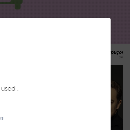
Renaud Capuçon / Concert Cinéma
SATURDAY, JULY 18 / 9:30 PM
 used .
es