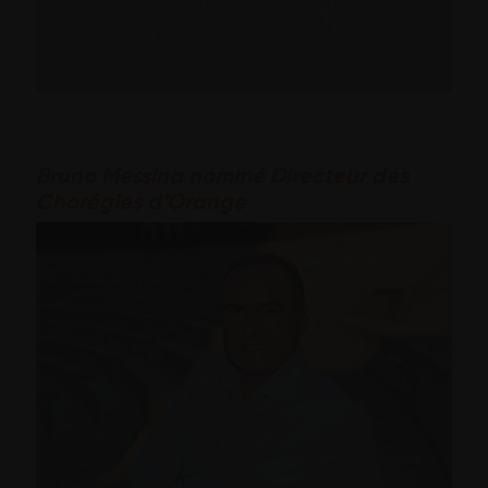
Bruno Messina nommé Directeur des
Chorégies d’Orange