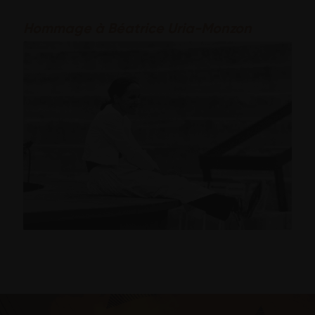
Hommage à Béatrice Uria-Monzon