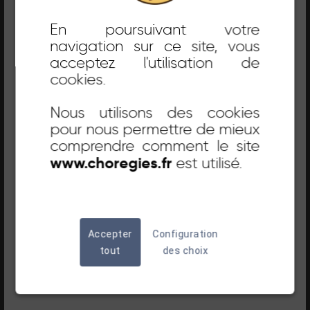
septembre 2026.
En poursuivant votre
navigation sur ce site, vous
Bel été à tous !
acceptez l'utilisation de
cookies.
CENDRILLON / LES BALLETS
DE MONTE-CARLO
Nous utilisons des cookies
pour nous permettre de mieux
comprendre comment le site
RÉSERVER
DÉCOUVRIR
www.choregies.fr
est utilisé.
SAMEDI 18 JUILLET / 21H30
Accepter
Configuration
tout
des choix