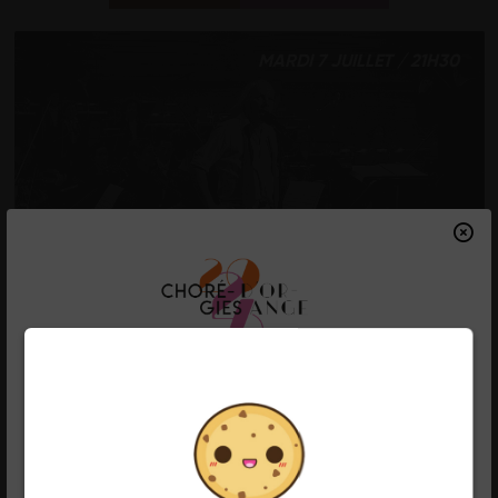
MARDI 7 JUILLET / 21H30
PHILIPPE KATERINE
SYMPHONIQUE / AUX
ANGES
RÉSERVER
DÉCOUVRIR
FERMETURE ESTIVALE
LUNDI 13 JUILLET / 21H30
Les bureaux des Chorégies d'Orange
seront fermés du 1er août au 1er