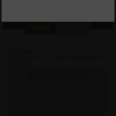
RENAUD CAPUÇON /
CONCERT CINÉMA
RÉSERVER
DÉCOUVRIR
Tarif famille
Venez en famille et profitez d’avantages à la
billetterie